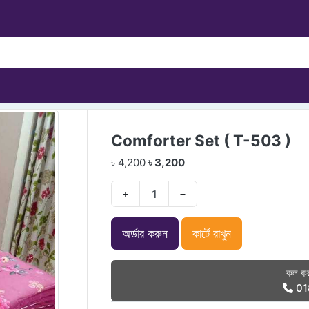
Comforter Set ( T-503 )
৳ 4,200
৳ 3,200
+
−
অর্ডার করুন
কার্টে রাখুন
কল কর
01