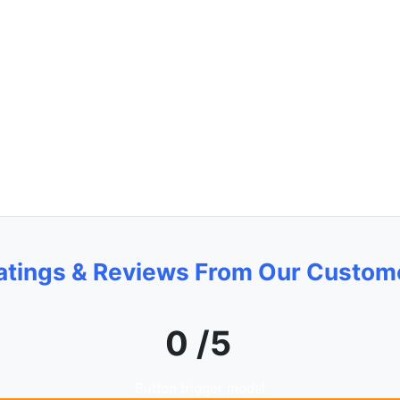
atings & Reviews From Our Custom
0 /5
Button trigger modal