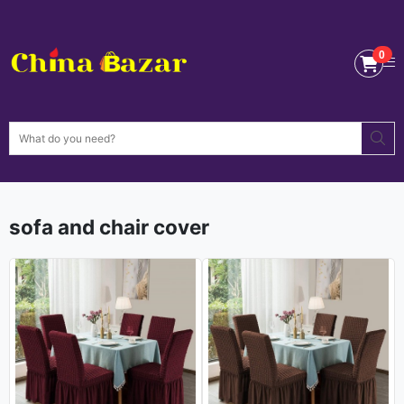
0
0
sofa and chair cover